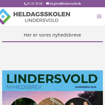
51 21 75 59
birgitte@lindersvold.dk
Her er vores nyhedsbreve