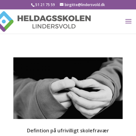
51 21 75 59
birgitte@lindersvold.dk
Defintion på ufrivilligt skolefravær