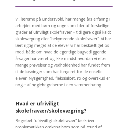
Vi, lærerne på Lindersvold, har mange års erfaring i
arbejdet med børn og unge som lider af forskellige
grader af ufrivilligt skolefravær – tidligere også kaldt
skolevægring eller “bekymrende skolefravær”. Vi har
lært rigtig meget af de elever vi har beskæftiget os
med, både om hvad de egentlige bagvedliggende
årsager har været og ikke mindst hvordan vi efter
mange prøvelser og vedholdenhed har fundet frem
til de løsninger som har fungeret for de enkelte
elever. Nysgerrighed, fleksibilitet, ro og overskud er
nogle af nøglebegreberne i den sammenhæng.
Hvad er ufriviligt
skolefravær/skolevægring?
Begrebet “ufrivvilligt skolefravær” beskriver
problematikken omkring børn som på grund af