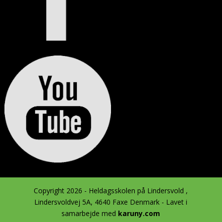
Copyright 2026 - Heldagsskolen på Lindersvold ,
Lindersvoldvej 5A, 4640 Faxe Denmark - Lavet i
samarbejde med
karuny.com