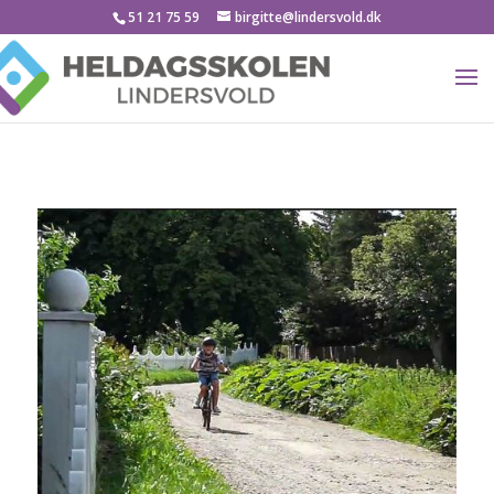
51 21 75 59
birgitte@lindersvold.dk