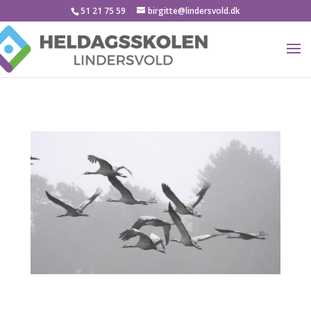
51 21 75 59
birgitte@lindersvold.dk